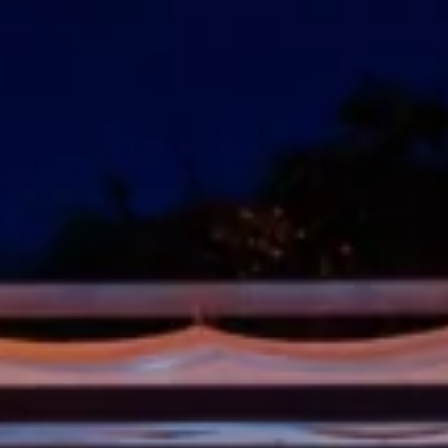
Book
IT
EN
ES
FR
DE
NL