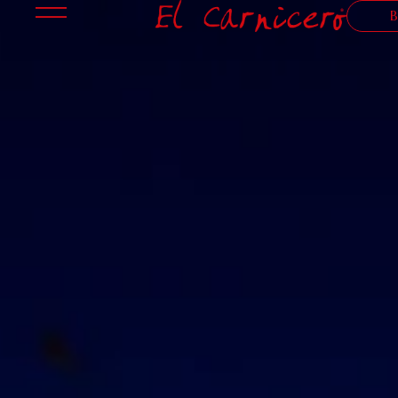
Home
El Carnicero Spartaco
El Carnicero Garibaldi
El Carnicero Ibiza
Casa El Carnicero
Events
Press
Gallery
Contacts