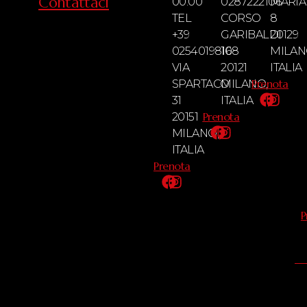
Contattaci
00:00
0287222106
MARIA
TEL
CORSO
8
+39
GARIBALDI
20129
0254019816
108
MILAN
VIA
20121
ITALIA
SPARTACO
MILANO,
Prenota
31
ITALIA
20151
Prenota
MILANO,
ITALIA
Prenota
P