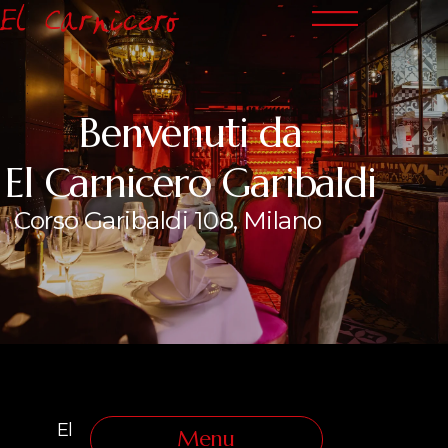
Benvenuti da
El Carnicero Garibaldi
Corso Garibaldi 108, Milano
El
Menu