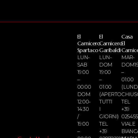
El
El
Casa
Carnicero
Carnicero
El
Spartaco
Garibaldi
Carnic
LUN-
LUN-
MAR-
SAB
DOM
DOM19
19:00
19:00
–
–
–
01:00
00:00
01:00
(LUND
DOM
(APERTO
CHIUS
12:00-
TUTTI
TEL
14:30
I
+39
/
GIORNI)
025455
19:00
TEL
VIALE
–
+39
BIANC