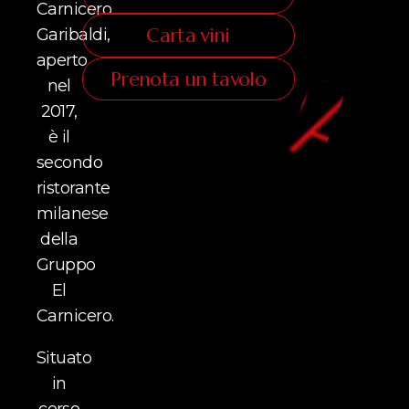
Carnicero
Carta vini
Garibaldi,
aperto
Prenota un tavolo
nel
2017,
è il
secondo
ristorante
milanese
della
Gruppo
El
Carnicero.
Situato
in
corso