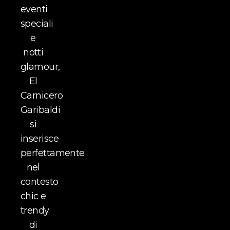
eventi
speciali
e
notti
glamour,
El
Carnicero
Garibaldi
si
inserisce
perfettamente
nel
contesto
chic e
trendy
di